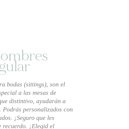
 nombres
gular
a bodas (sittings)
,
son el
special a las mesas de
ue distintivo, ayudarán a
o. Podrás personalizados con
ados. ¡Seguro que les
 recuerdo. ¡Elegid el